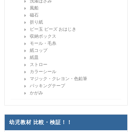
洗濯ばさみ
風船
磁石
折り紙
ビー玉 ビーズ おはじき
収納ボックス
モール・毛糸
紙コップ
紙皿
ストロー
カラーシール
マジック・クレヨン・色鉛筆
パッキングテープ
かがみ
幼児教材 比較・検証！！