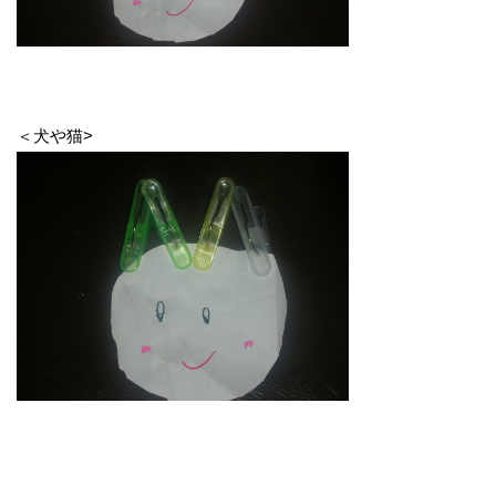
＜犬や猫>